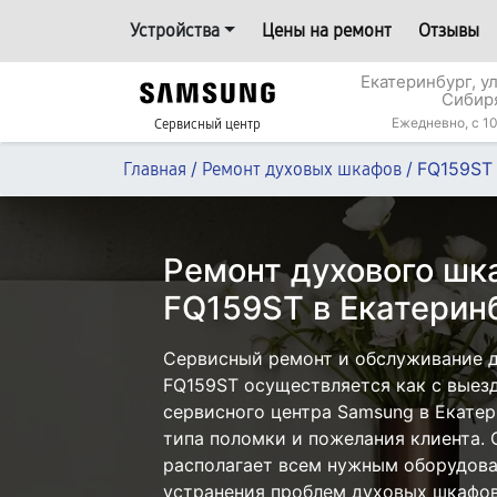
Устройства
Цены на ремонт
Отзывы
Екатеринбург, у
Сибир
Ежедневно, с 10
Сервисный центр
/
/
FQ159ST
Главная
Ремонт духовых шкафов
Ремонт духового ш
FQ159ST в Екатерин
Сервисный ремонт и обслуживание 
FQ159ST осуществляется как с выезд
сервисного центра Samsung в Екатер
типа поломки и пожелания клиента.
располагает всем нужным оборудова
устранения проблем духовых шкафов