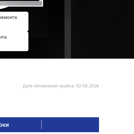
ремонта
нта
Дата обновления прайса:
02.08.2026
оки