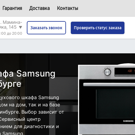
Гарантия
Доставка
Контакты
л. Мамина-
яка, 145
▼
Проверить статус заказа
Заказать звонок
:00 до 20:00
кафа Samsung
бурге
духового шкафа Samsung
ом на дом, так и на базе
инбурге. Выбор зависит от
 Сервисный центр
нием для диагностики и
 Samsung.