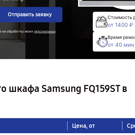
Отправить заявку
Стоимость 
от 1400 ₽
е на обработку моих
персональных
Время ремо
от 40 мин
го шкафа Samsung FQ159ST в
Цена, от
Ср