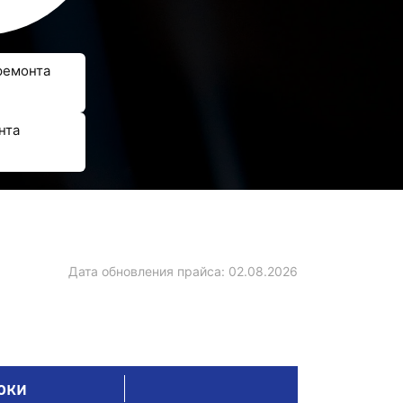
ремонта
нта
Дата обновления прайса:
02.08.2026
оки