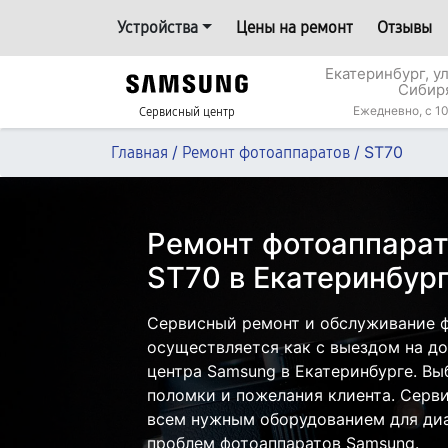
Устройства
Цены на ремонт
Отзывы
Екатеринбург, у
Сибир
Ежедневно, с 10
Сервисный центр
/
/
ST70
Главная
Ремонт фотоаппаратов
Ремонт фотоаппара
ST70 в Екатеринбур
Сервисный ремонт и обслуживание 
осуществляется как с выездом на дом
центра Samsung в Екатеринбурге. Вы
поломки и пожелания клиента. Серв
всем нужным оборудованием для диа
проблем фотоаппаратов Samsung.