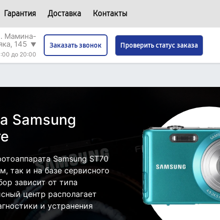
Гарантия
Доставка
Контакты
л. Мамина-
яка, 145
▼
Проверить статус заказа
Заказать звонок
:00 до 20:00
та Samsung
ге
фотоаппарата Samsung ST70
, так и на базе сервисного
бор зависит от типа
исный центр располагает
гностики и устранения