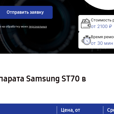
Отправить заявку
Стоимость 
от 2100 ₽
е на обработку моих
персональных
Время ремо
от 30 мин
парата Samsung ST70 в
Цена, от
Ср