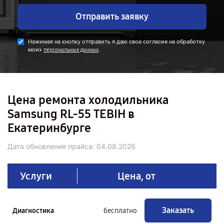
Отправить заявку
Нажимая на кнопку отправить я даю свое согласие на обработку
моих
.
персональных данных
Цена ремонта холодильника
Samsung RL-55 TEBIH в
Екатеринбурге
Дата обновления прайса:
04.08.2026
Услуги
Цена, от
Заказать
Диагностика
бесплатно