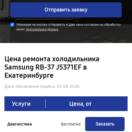
Отправить заявку
Нажимая на кнопку отправить я даю свое согласие на обработку
моих
.
персональных данных
Цена ремонта холодильника
Samsung RB-37 J5371EF в
Екатеринбурге
Дата обновления прайса:
02.08.2026
Услуги
Цена, от
Заказать
Диагностика
бесплатно