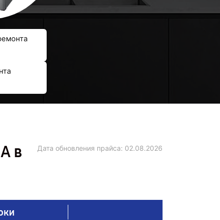
ремонта
нта
A в
Дата обновления прайса:
02.08.2026
оки