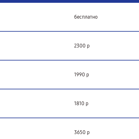
бесплатно
2300 р
1990 р
1810 р
3650 р