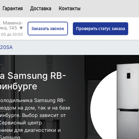
Гарантия
Доставка
Контакты
л. Мамина-
яка, 145
▼
Проверить статус заказа
Заказать звонок
:00 до 20:00
420SA
а Samsung RB-
ринбурге
холодильника Samsung RB-
ездом на дом, так и на базе
инбурге. Выбор зависит от
 Сервисный центр
нием для диагностики и
Samsung.