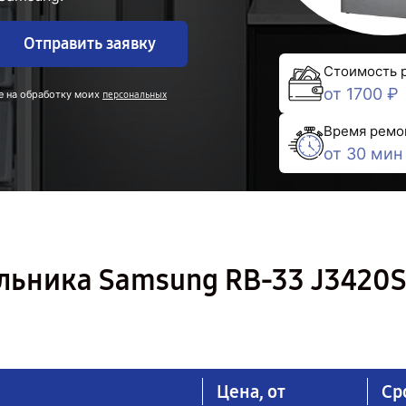
Отправить заявку
Стоимость 
от 1700 ₽
е на обработку моих
персональных
Время ремо
от 30 мин
льника Samsung RB-33 J3420S
Цена, от
Ср