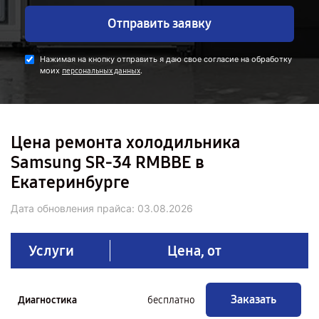
Отправить заявку
Нажимая на кнопку отправить я даю свое согласие на обработку
моих
.
персональных данных
Цена ремонта холодильника
Samsung SR-34 RMBBE в
Екатеринбурге
Дата обновления прайса:
03.08.2026
Услуги
Цена, от
Заказать
Диагностика
бесплатно