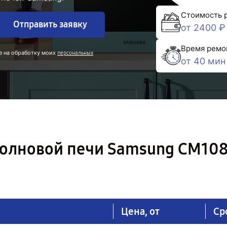
Стоимость 
Отправить заявку
от 2400 ₽
Время ремо
е на обработку моих
персональных
от 40 мин
олновой печи Samsung CM10
Цена, от
Ср