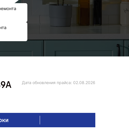
ремонта
нта
89A
Дата обновления прайса:
02.08.2026
оки