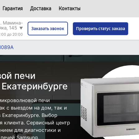
Гарантия
Доставка
Контакты
л. Мамина-
яка, 145
▼
Проверить статус заказа
Заказать звонок
:00 до 20:00
1089A
ой печи
 Екатеринбурге
микроволновой печи
к с выездом на дом, так и
в Екатеринбурге. Выбор
я клиента. Сервисный центр
нием для диагностики и
печей Samsung.