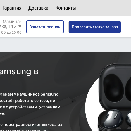
Гарантия
Доставка
Контакты
л. Мамина-
яка, 145
▼
Проверить статус заказа
Заказать звонок
:00 до 20:00
amsung в
еменем у наушников Samsung
естаёт работать сенсор, не
ие с устройствами. Устраняем
не.
 неисправности: от выхода из