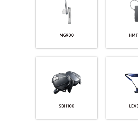
MG900
HM1
SBH100
LEVE