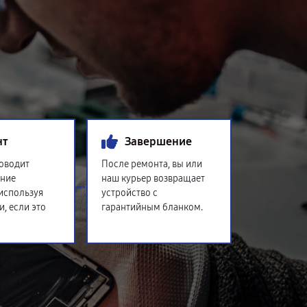
нт
Завершение
оводит
После ремонта, вы или
ение
наш курьер возвращает
 используя
устройство с
и, если это
гарантийным бланком.