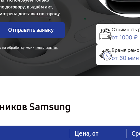
ты. Используем только
о договору, выдаём акт,
мотрена доставка по городу.
Отправить заявку
Стоимость 
от 1000 ₽
е на обработку моих
персональных
Время ремо
от 60 мин
ников Samsung
Цена, от
Ср