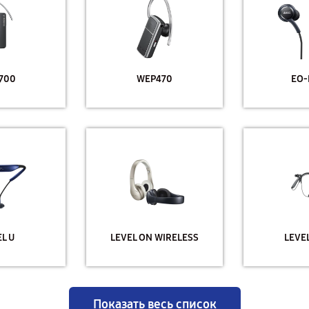
700
WEP470
EO-
L U
LEVEL ON WIRELESS
LEVE
Показать весь список