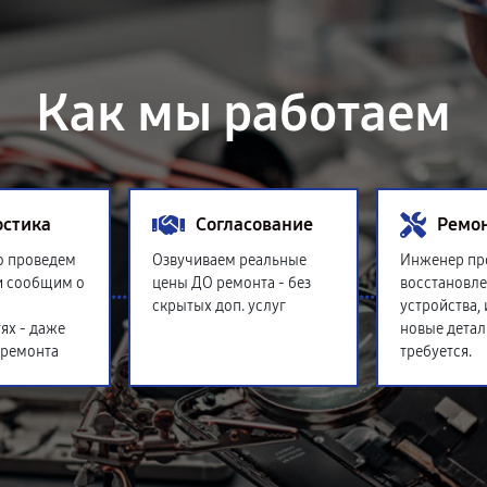
Как мы работаем
остика
Согласование
Ремо
о проведем
Озвучиваем реальные
Инженер пр
и сообщим о
цены ДО ремонта - без
восстановл
скрытых доп. услуг
устройства,
ях - даже
новые детал
 ремонта
требуется.