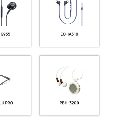
IG955
EO-IA510
L U PRO
PBH-3200