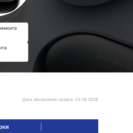
ремонта
нта
Дата обновления прайса:
03.08.2026
оки