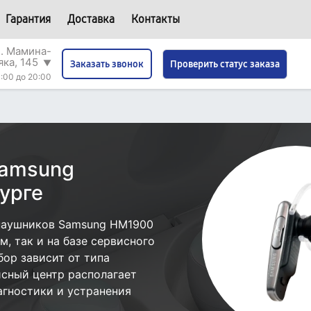
Гарантия
Доставка
Контакты
л. Мамина-
яка, 145
▼
Проверить статус заказа
Заказать звонок
:00 до 20:00
Samsung
урге
наушников Samsung HM1900
, так и на базе сервисного
бор зависит от типа
исный центр располагает
гностики и устранения