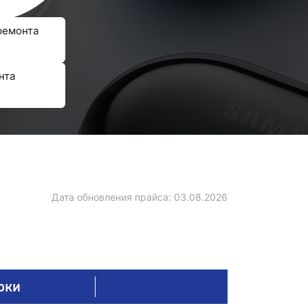
ремонта
нта
Дата обновления прайса:
03.08.2026
оки