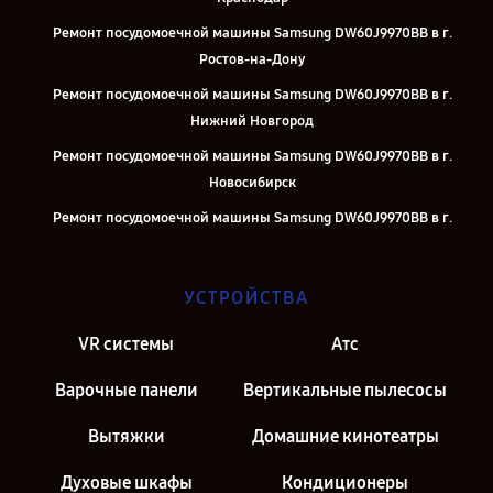
Ремонт посудомоечной машины Samsung DW60J9970BB в г.
Ростов-на-Дону
Ремонт посудомоечной машины Samsung DW60J9970BB в г.
Нижний Новгород
Ремонт посудомоечной машины Samsung DW60J9970BB в г.
Новосибирск
Ремонт посудомоечной машины Samsung DW60J9970BB в г.
Челябинск
Ремонт посудомоечной машины Samsung DW60J9970BB в г.
УСТРОЙСТВА
Казань
Ремонт посудомоечной машины Samsung DW60J9970BB в г.
VR системы
Атс
Москва
Варочные панели
Вертикальные пылесосы
Ремонт посудомоечной машины Samsung DW60J9970BB в г. Санкт-
Петербург
Вытяжки
Домашние кинотеатры
Духовые шкафы
Кондиционеры