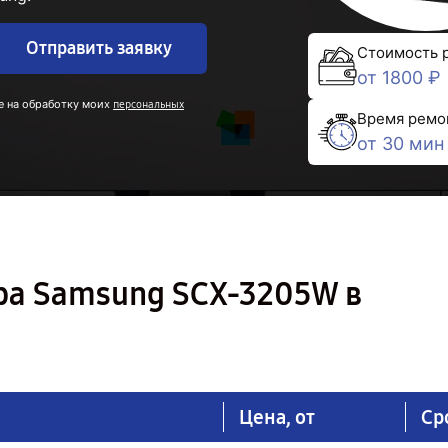
Отправить заявку
Стоимость 
от 1800 ₽
е на обработку моих
персональных
Время ремо
от 30 мин
ра Samsung SCX-3205W в
Цена, от
Ср