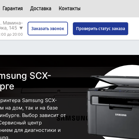
Гарантия
Доставка
Контакты
л. Мамина-
яка, 145
▼
Проверить статус заказа
Заказать звонок
:00 до 20:00
msung SCX-
рге
принтера Samsung SCX-
 на дом, так и на базе
инбурге. Выбор зависит от
 Сервисный центр
нием для диагностики и
ung.