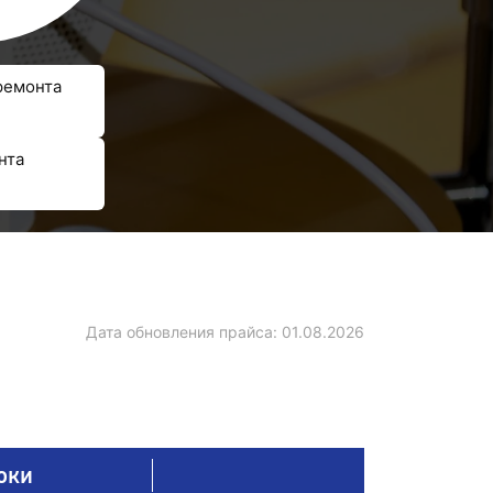
ремонта
нта
Дата обновления прайса:
01.08.2026
оки