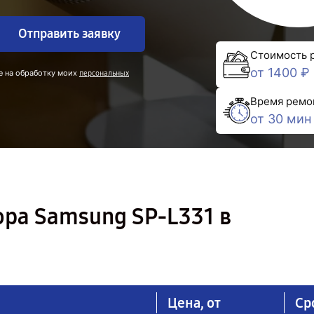
Отправить заявку
Стоимость 
от 1400 ₽
е на обработку моих
персональных
Время ремо
от 30 мин
ра Samsung SP-L331 в
Цена, от
Ср