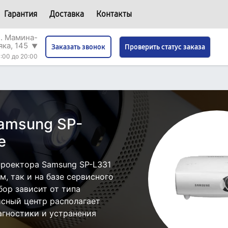
Гарантия
Доставка
Контакты
л. Мамина-
яка, 145
▼
Проверить статус заказа
Заказать звонок
:00 до 20:00
amsung SP-
е
роектора Samsung SP-L331
, так и на базе сервисного
бор зависит от типа
исный центр располагает
гностики и устранения