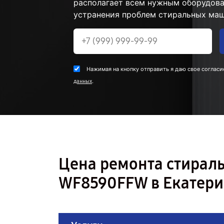
располагает всем нужным оборудова
устранения проблем стиральных маш
Нажимая на кнопку отправить я даю свое согласи
.
данных
Цена ремонта стира
WF8590FFW в Екатери