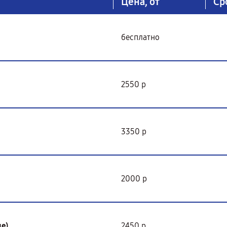
Цена, от
Ср
бесплатно
2550 р
3350 р
2000 р
е)
2450 р