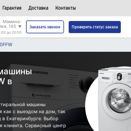
Гарантия
Доставка
Контакты
л. Мамина-
яка, 145
▼
Проверить статус заказа
Заказать звонок
:00 до 20:00
0FFW
 машины
W в
стиральной машины
как с выездом на дом, так
g в Екатеринбурге. Выбор
я клиента. Сервисный центр