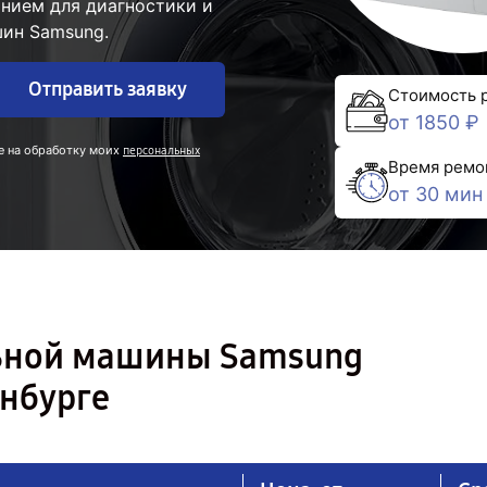
нием для диагностики и
ин Samsung.
Отправить заявку
Стоимость 
от 1850 ₽
е на обработку моих
персональных
Время ремо
от 30 мин
льной машины Samsung
нбурге