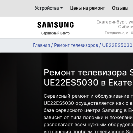
Устройства
Цены на ремонт
Отзывы
Екатеринбург, у
Сибир
Ежедневно, с 10
Сервисный центр
/
/
UE22ES5030
Главная
Ремонт телевизоров
Ремонт телевизора
UE22ES5030 в Екате
Сервисный ремонт и обслуживание 
UE22ES5030 осуществляется как с вы
базе сервисного центра Samsung в Е
зависит от типа поломки и пожелани
располагает всем нужным оборудова
устранения проблем телевизоров Sa