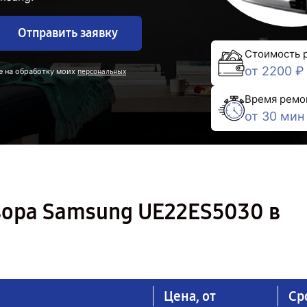
Отправить заявку
Стоимость 
от 2200 ₽
е на обработку моих
персональных
Время ремо
от 30 мин
зора Samsung UE22ES5030 в
Цена, от
Ср