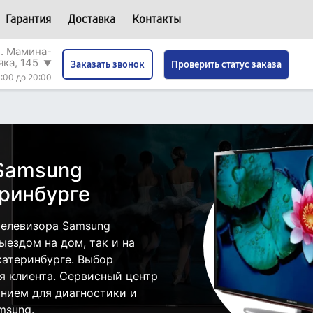
Гарантия
Доставка
Контакты
л. Мамина-
яка, 145
▼
Проверить статус заказа
Заказать звонок
:00 до 20:00
 Samsung
ринбурге
телевизора Samsung
ездом на дом, так и на
катеринбурге. Выбор
я клиента. Сервисный центр
нием для диагностики и
msung.