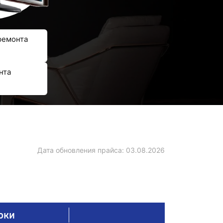
ремонта
нта
Дата обновления прайса:
03.08.2026
оки