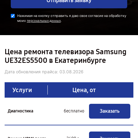
Отправить заявку
Нажимая на кнопку отправить я даю свое согласие на обработку
моих
.
персональных данных
Цена ремонта телевизора Samsung
UE32ES5500 в Екатеринбурге
Дата обновления прайса:
03.08.2026
Услуги
Цена, от
Заказать
Диагностика
бесплатно