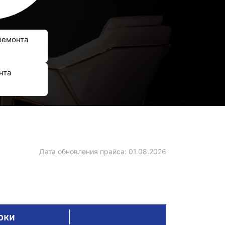
ремонта
нта
Дата обновления прайса:
01.08.2026
оки