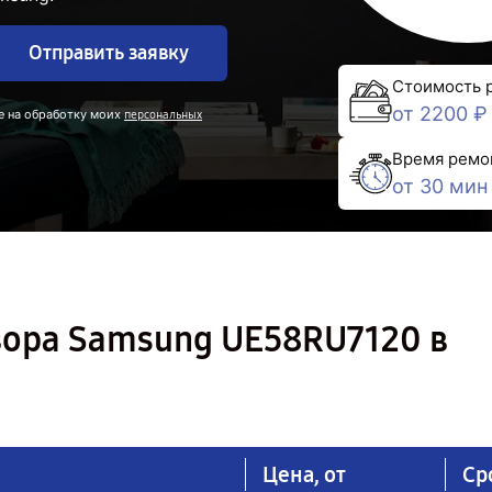
Отправить заявку
Стоимость 
от 2200 ₽
е на обработку моих
персональных
Время ремо
от 30 мин
зора Samsung UE58RU7120 в
Цена, от
Ср