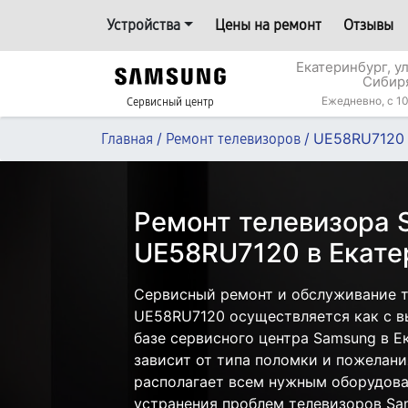
Устройства
Цены на ремонт
Отзывы
Екатеринбург, у
Сибир
Ежедневно, с 10
Сервисный центр
/
/
UE58RU7120
Главная
Ремонт телевизоров
Ремонт телевизора
UE58RU7120 в Екате
Сервисный ремонт и обслуживание 
UE58RU7120 осуществляется как с вы
базе сервисного центра Samsung в Е
зависит от типа поломки и пожелани
располагает всем нужным оборудова
устранения проблем телевизоров Sa