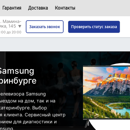
Гарантия
Доставка
Контакты
л. Мамина-
яка, 145
▼
Проверить статус заказа
Заказать звонок
:00 до 20:00
 Samsung
ринбурге
телевизора Samsung
ездом на дом, так и на
катеринбурге. Выбор
я клиента. Сервисный центр
нием для диагностики и
msung.