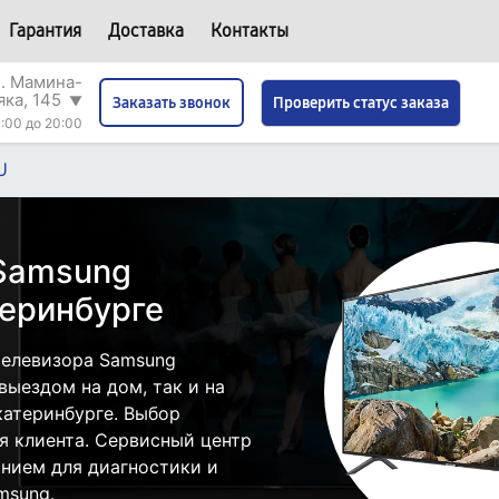
Гарантия
Доставка
Контакты
л. Мамина-
яка, 145
▼
Проверить статус заказа
Заказать звонок
:00 до 20:00
U
 Samsung
еринбурге
телевизора Samsung
ыездом на дом, так и на
катеринбурге. Выбор
я клиента. Сервисный центр
нием для диагностики и
msung.