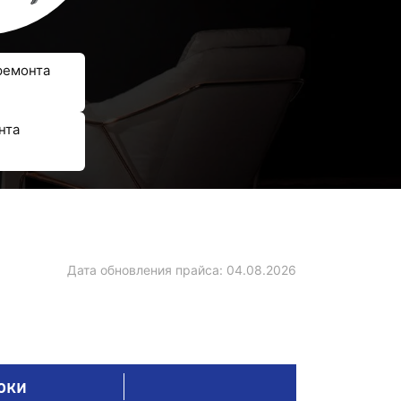
ремонта
нта
Дата обновления прайса:
04.08.2026
оки