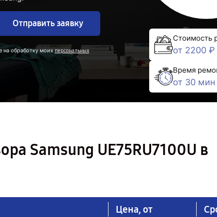
Отправить заявку
Стоимость 
от 2200 ₽
е на обработку моих
персональных
Время ремо
от 30 мин
зора Samsung UE75RU7100U в
Цена, от
Ср