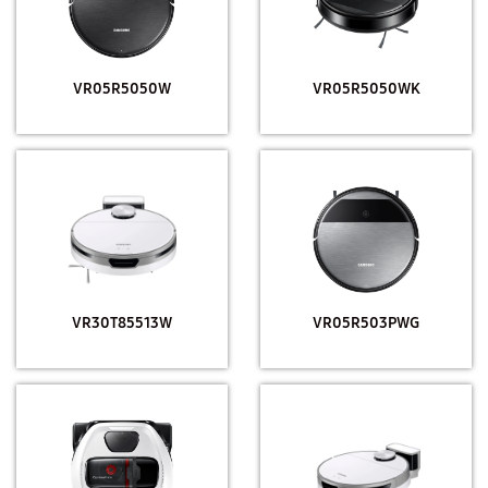
VR05R5050W
VR05R5050WK
VR30T85513W
VR05R503PWG