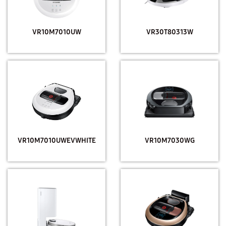
VR10M7010UW
VR30T80313W
VR10M7010UWEVWHITE
VR10M7030WG