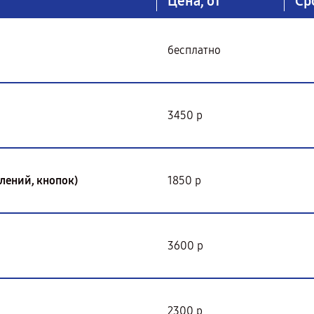
Цена, от
Ср
бесплатно
3450 р
лений, кнопок)
1850 р
3600 р
2300 р