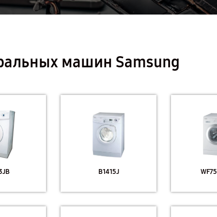
иральных машин Samsung
3JB
B1415J
WF75