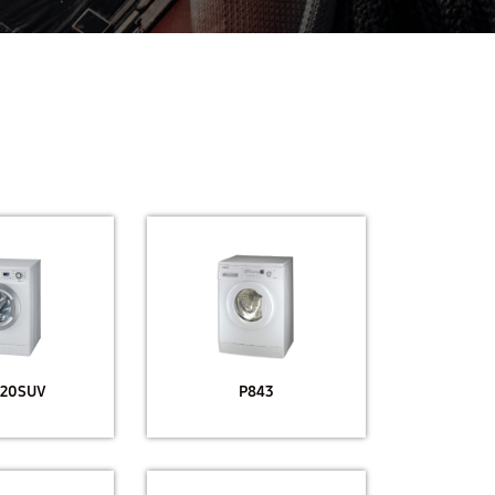
20SUV
P843