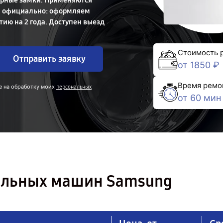
ерные замки. Применяются
м официально: оформляем
тию на 2 года. Доступен выезд
Стоимость 
Отправить заявку
от 1850 ₽
Время ремо
е на обработку моих
персональных
от 60 мин
альных машин Samsung