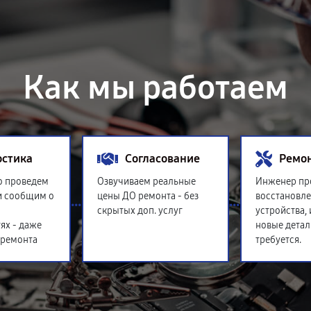
Как мы работаем
остика
Согласование
Ремо
о проведем
Озвучиваем реальные
Инженер пр
и сообщим о
цены ДО ремонта - без
восстановл
скрытых доп. услуг
устройства,
ях - даже
новые детал
 ремонта
требуется.