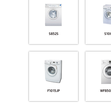
S852S
S10
F1015JP
WF85