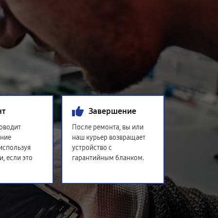
нт
Завершение
оводит
После ремонта, вы или
ение
наш курьер возвращает
 используя
устройство с
и, если это
гарантийным бланком.