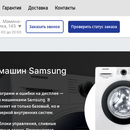
Гарантия
Доставка
Контакты
л. Мамина-
яка, 145
▼
Проверить статус заказа
Заказать звонок
:00 до 20:00
 машин Samsung
ограмм и ошибки на дисплее —
и машинками Samsung. В
няет не только базовый, но и
веркой внутренних систем.
блоки управления, сливные