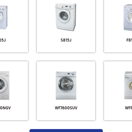
05J
S815J
F8
00NGV
WF7600SUV
WFR