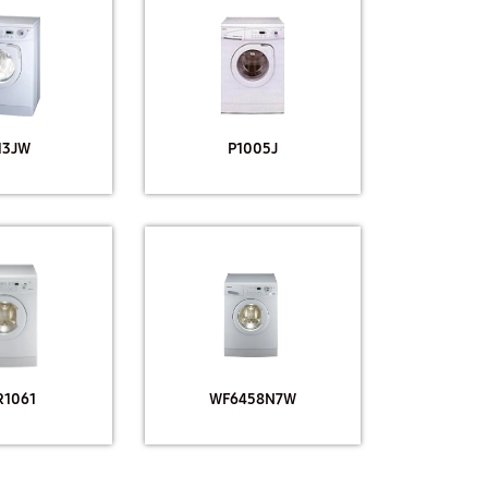
13JW
P1005J
1061
WF6458N7W