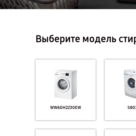
Выберите модель ст
WW60H2230EW
S80